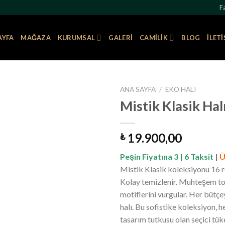
Fa
AYFA
MAĞAZA
KURUMSAL
GALERI
CAMILIK
BLOG
İLET
ANA SAYFA
/
EKO HALI
Mistik Klasik Ha
Favorilere
19.900,00
₺
Ekle
Peşin Fiyatına 3 | 6 Taksit
|
Ü
Mistik Klasik koleksiyonu 16 
Kolay temizlenir. Muhteşem tonl
motiflerini vurgular. Her bütçe
halı. Bu sofistike koleksiyon, 
tasarım tutkusu olan seçici tüke