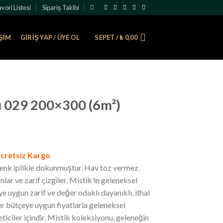
vori Listesi
Sipariş Takibi
IŞIM
GIRIŞ YAP / ÜYE OL
SEPET /
₺
0,00
lı 029 200×300 (6m²)
cretsiz Kargo
renk iplikle dokunmuştur. Hav toz vermez.
ar ve zarif çizgiler, Mistik’in geleneksel
ye uygun zarif ve değer odaklı dayanıklı, ithal
her bütçeye uygun fiyatlarla geleneksel
ticiler içindir. Mistik koleksiyonu, geleneğin