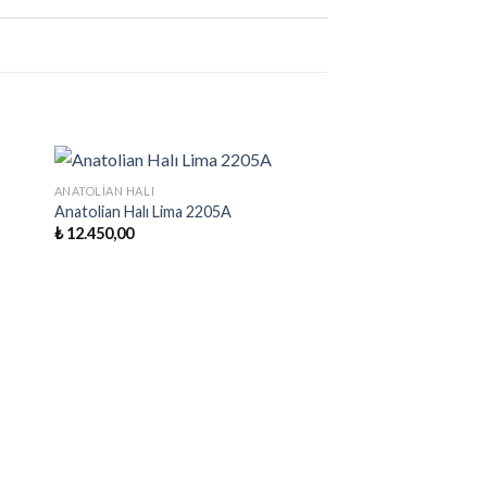
+
ANATOLIAN HALI
Anatolian Halı Lima 2205A
₺
12.450,00
ere
Favorilere
Ekle