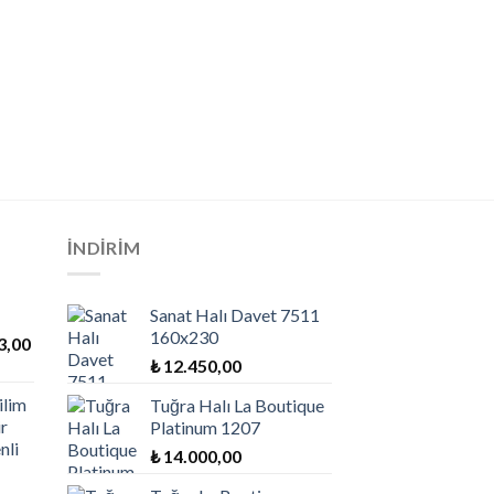
+
ANATOLIAN HALI
Anatolian Halı Lima 
₺
12.450,00
İNDİRİM
Sanat Halı Davet 7511
160x230
Fiyat
3,00
aralığı:
₺
12.450,00
₺ 1.684,00
ilim
Tuğra Halı La Boutique
-
r
Platinum 1207
₺ 8.143,00
nli
₺
14.000,00