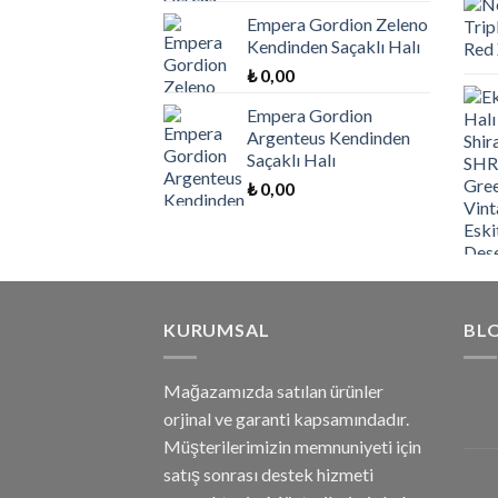
Empera Gordion Zeleno
Kendinden Saçaklı Halı
₺
0,00
Empera Gordion
Argenteus Kendinden
Saçaklı Halı
₺
0,00
KURUMSAL
BL
Mağazamızda satılan ürünler
orjinal ve garanti kapsamındadır.
Müşterilerimizin memnuniyeti için
satış sonrası destek hizmeti