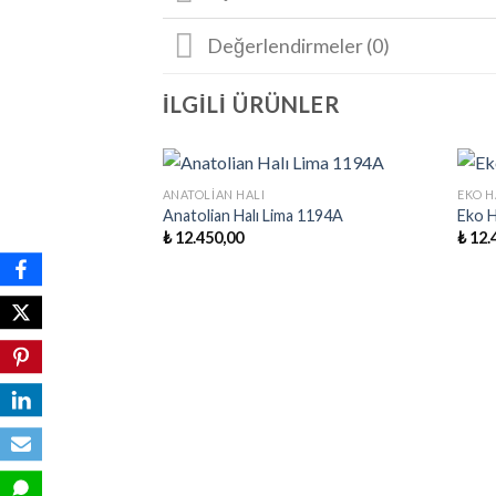
Değerlendirmeler (0)
İLGILI ÜRÜNLER
+
+
ANATOLIAN HALI
EKO H
Anatolian Halı Lima 1194A
Eko H
₺
12.450,00
₺
12.
Favorilere
Ekle