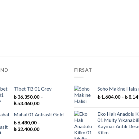
END
FIRSAT
Tibet TB 01 Grey
Soho Makine Halısı
₺
36.350,00
–
₺
1.684,00
–
₺
8.14
Fiyat
₺
53.460,00
aralığı:
Eko Halı Anadolu K
Mahal 01 Antrasit Gold
₺ 36.350,00
01 Multy Yıkanabili
₺
6.480,00
–
-
Kaymaz Antik Dese
Fiyat
₺
32.400,00
₺ 53.460,00
Kilim
aralığı: