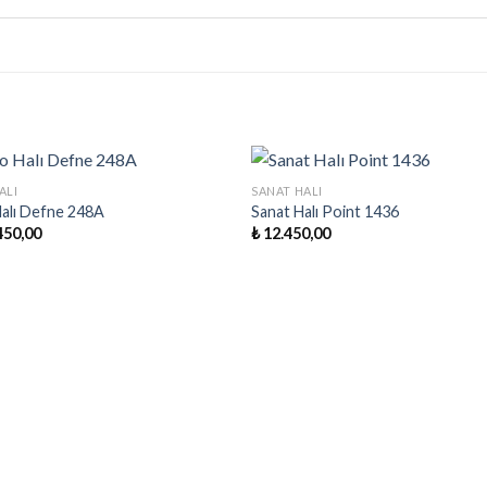
+
ALI
SANAT HALI
alı Defne 248A
Sanat Halı Point 1436
450,00
₺
12.450,00
Favorilere
Favoril
Ekle
Ekle