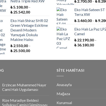
Netra Triple Red XW
₺
2.700,00
–
₺
8.28
₺ 6.480,00
₺
5.108,00
–
-
Eko Halı Sateen ST
Fiyat
₺
25.542,00
₺ 32.400,00
Terra XW
aralığı:
Eko Halı Shiraz SHR 02
₺
3.460,00
–
₺
9.28
₺ 5.108,00
Green Vintage Eskitme
-
Eko Halı La Paz LP
Desenli Modern
₺ 25.542,00
Camel
Yumuşak Dokulu
Makine Halısı
₺
22.190,00
–
Fiyat
₺
36.180,00
₺
2.550,00
–
aralığı:
Fiyat
₺
25.500,00
₺ 22.19
aralığı:
-
₺ 2.550,00
₺ 36.18
-
OG
₺ 25.500,00
SİTE HARİTASI
Anasayfa
Erzincan Muhammed Nayır
Cami Halı Uygulaması
Mağaza
Rize Muradiye Beldesi
Kurumsal
Soğuksu Camisi Gümüşsuyu