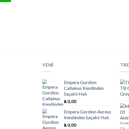
YENİ
TR
Empera Gordion
Callainus Kendinden
Saçaklı Halı
₺
0,00
Empera Gordion Aereus
Kendinden Saçaklı Halı
₺
0,00